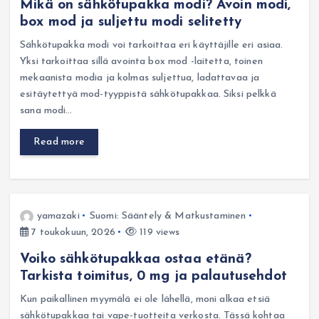
Mikä on sähkötupakka modi? Avoin modi,
box mod ja suljettu modi selitetty
Sähkötupakka modi voi tarkoittaa eri käyttäjille eri asiaa.
Yksi tarkoittaa sillä avointa box mod -laitetta, toinen
mekaanista modia ja kolmas suljettua, ladattavaa ja
esitäytettyä mod-tyyppistä sähkötupakkaa. Siksi pelkkä
sana modi…
Read more
yamazaki
Suomi: Sääntely & Matkustaminen
7 toukokuun, 2026
119 views
Voiko sähkötupakkaa ostaa etänä?
Tarkista toimitus, 0 mg ja palautusehdot
Kun paikallinen myymälä ei ole lähellä, moni alkaa etsiä
sähkötupakkaa tai vape-tuotteita verkosta. Tässä kohtaa