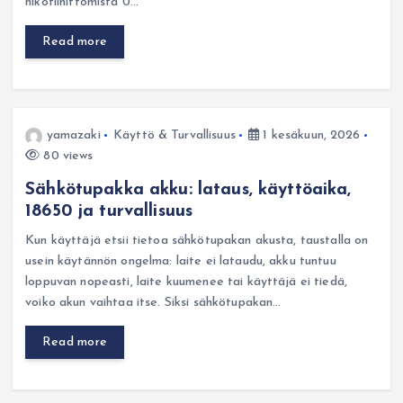
nikotiinittomista 0…
Read more
yamazaki
Käyttö & Turvallisuus
1 kesäkuun, 2026
80 views
Sähkötupakka akku: lataus, käyttöaika,
18650 ja turvallisuus
Kun käyttäjä etsii tietoa sähkötupakan akusta, taustalla on
usein käytännön ongelma: laite ei lataudu, akku tuntuu
loppuvan nopeasti, laite kuumenee tai käyttäjä ei tiedä,
voiko akun vaihtaa itse. Siksi sähkötupakan…
Read more