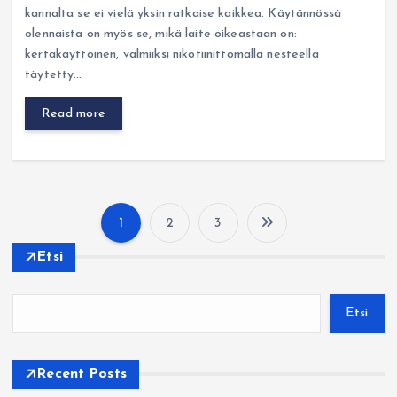
kannalta se ei vielä yksin ratkaise kaikkea. Käytännössä
olennaista on myös se, mikä laite oikeastaan on:
kertakäyttöinen, valmiiksi nikotiinittomalla nesteellä
täytetty…
Read more
1
2
3
A
Etsi
r
Etsi
t
i
Recent Posts