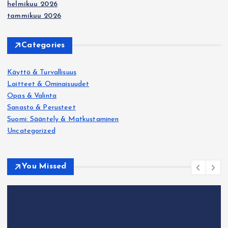
v
helmikuu 2026
tammikuu 2026
u
Categories
t
Käyttö & Turvallisuus
u
Laitteet & Ominaisuudet
Opas & Valinta
s
Sanasto & Perusteet
Suomi: Sääntely & Matkustaminen
Uncategorized
You Missed