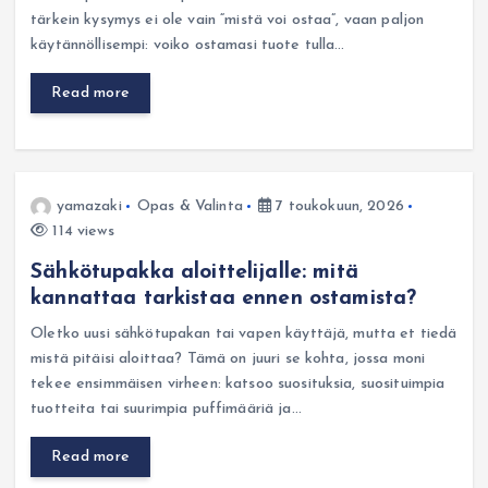
tärkein kysymys ei ole vain “mistä voi ostaa”, vaan paljon
käytännöllisempi: voiko ostamasi tuote tulla…
Read more
yamazaki
Opas & Valinta
7 toukokuun, 2026
114 views
Sähkötupakka aloittelijalle: mitä
kannattaa tarkistaa ennen ostamista?
Oletko uusi sähkötupakan tai vapen käyttäjä, mutta et tiedä
mistä pitäisi aloittaa? Tämä on juuri se kohta, jossa moni
tekee ensimmäisen virheen: katsoo suosituksia, suosituimpia
tuotteita tai suurimpia puffimääriä ja…
Read more