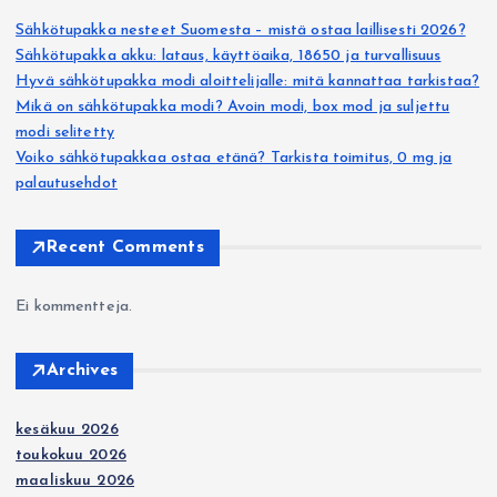
k
Sähkötupakka nesteet Suomesta – mistä ostaa laillisesti 2026?
Sähkötupakka akku: lataus, käyttöaika, 18650 ja turvallisuus
k
Hyvä sähkötupakka modi aloittelijalle: mitä kannattaa tarkistaa?
Mikä on sähkötupakka modi? Avoin modi, box mod ja suljettu
e
modi selitetty
Voiko sähkötupakkaa ostaa etänä? Tarkista toimitus, 0 mg ja
l
palautusehdot
i
Recent Comments
e
Ei kommentteja.
n
Archives
s
kesäkuu 2026
i
toukokuu 2026
maaliskuu 2026