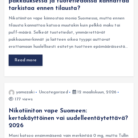
pakkauksessa ja tuotetiedoissa kannattaa
tarkistaa ennen tilausta?
Nikotiiniton vape kiinnostaa monia Suomessa, mutta ennen
tilausta kannattaa katsoa muutakin kuin pelkkä maku tai
puff-määrä. Selkeät tuotetiedot, ymmärrettävät
pakkausmerkinnät ja laitteen oikea tyyppi auttavat
erottamaan huolellisesti esitetyn tuotteen epämääräisestä…
Read more
yamazaki
Uncategorized
12 maaliskuun, 2026
177 views
Nikotiiniton vape Suomeen:
kertakäyttöinen vai uudelleentäytettävä?
2026
Moni katsoo ensimmäisenä vain merkintää 0 mg, mutta Tullin