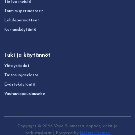
Tietoa meistä
Toimitusperiaatteet
Lähdeperiaatteet
Korjauskäytäntö
Tuki ja käytännöt
Yhteystiedot
Tietosuojaseloste
Evästekäytäntö
Vastuuvapauslauseke
Copyright © 2026 Vape Suomessa: oppaat, vinkit ja
tarkistuslistat | Powered by
Desert Themes