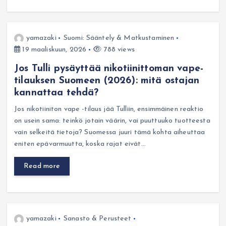
yamazaki
Suomi: Sääntely & Matkustaminen
19 maaliskuun, 2026
788 views
Jos Tulli pysäyttää nikotiinittoman vape-
tilauksen Suomeen (2026): mitä ostajan
kannattaa tehdä?
Jos nikotiiniton vape -tilaus jää Tulliin, ensimmäinen reaktio
on usein sama: teinkö jotain väärin, vai puuttuuko tuotteesta
vain selkeitä tietoja? Suomessa juuri tämä kohta aiheuttaa
eniten epävarmuutta, koska rajat eivät…
Read more
yamazaki
Sanasto & Perusteet