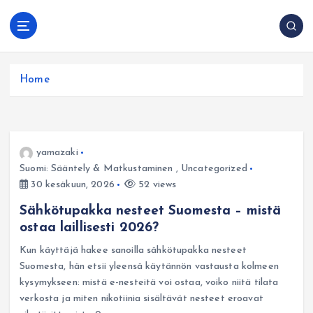
S
k
Vape Suomessa:
i
Selkeä tietopankki: laitetyypit, lataus, yleiset
oppaat, vinkit ja
p
ongelmat ja turvallisempi ostaminen verkosta.
tarkistuslistat
t
Home
o
c
o
n
t
yamazaki
e
Suomi: Sääntely & Matkustaminen
,
Uncategorized
n
30 kesäkuun, 2026
52 views
t
Sähkötupakka nesteet Suomesta – mistä
ostaa laillisesti 2026?
Kun käyttäjä hakee sanoilla sähkötupakka nesteet
Suomesta, hän etsii yleensä käytännön vastausta kolmeen
kysymykseen: mistä e-nesteitä voi ostaa, voiko niitä tilata
verkosta ja miten nikotiinia sisältävät nesteet eroavat