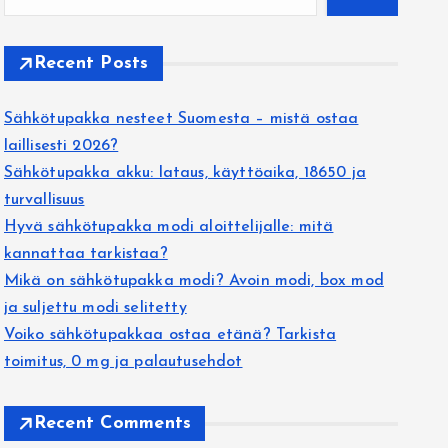
Recent Posts
Sähkötupakka nesteet Suomesta – mistä ostaa
laillisesti 2026?
Sähkötupakka akku: lataus, käyttöaika, 18650 ja
turvallisuus
Hyvä sähkötupakka modi aloittelijalle: mitä
kannattaa tarkistaa?
Mikä on sähkötupakka modi? Avoin modi, box mod
ja suljettu modi selitetty
Voiko sähkötupakkaa ostaa etänä? Tarkista
toimitus, 0 mg ja palautusehdot
Recent Comments