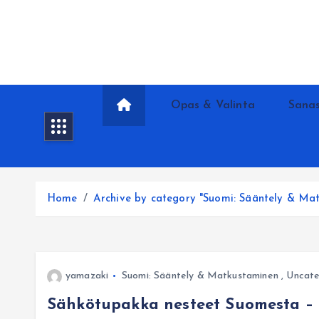
S
k
i
p
t
o
Opas & Valinta
Sanas
c
o
n
t
Home
Archive by category "Suomi: Sääntely & Ma
e
n
t
yamazaki
Suomi: Sääntely & Matkustaminen
,
Uncate
Sähkötupakka nesteet Suomesta – m