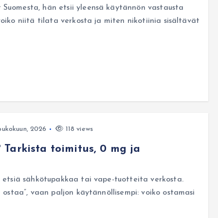
 Suomesta, hän etsii yleensä käytännön vastausta
iko niitä tilata verkosta ja miten nikotiinia sisältävät
oukokuun, 2026
118 views
Tarkista toimitus, 0 mg ja
a etsiä sähkötupakkaa tai vape-tuotteita verkosta.
i ostaa”, vaan paljon käytännöllisempi: voiko ostamasi