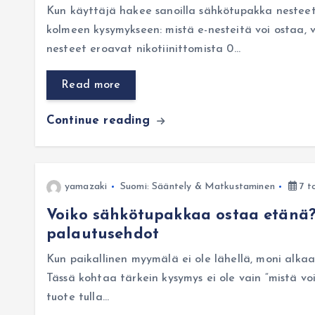
Kun käyttäjä hakee sanoilla sähkötupakka nesteet
kolmeen kysymykseen: mistä e-nesteitä voi ostaa, vo
nesteet eroavat nikotiinittomista 0…
Read more
Continue reading
yamazaki
Suomi: Sääntely & Matkustaminen
7 t
Voiko sähkötupakkaa ostaa etänä? 
palautusehdot
Kun paikallinen myymälä ei ole lähellä, moni alka
Tässä kohtaa tärkein kysymys ei ole vain “mistä vo
tuote tulla…