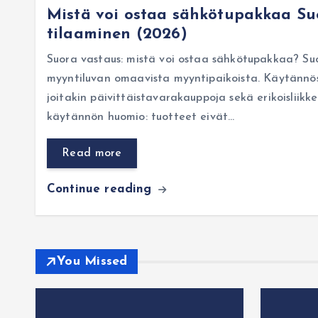
Mistä voi ostaa sähkötupakkaa Suo
tilaaminen (2026)
Suora vastaus: mistä voi ostaa sähkötupakkaa? S
myyntiluvan omaavista myyntipaikoista. Käytännös
joitakin päivittäistavarakauppoja sekä erikoisliikk
käytännön huomio: tuotteet eivät…
Read more
Continue reading
You Missed