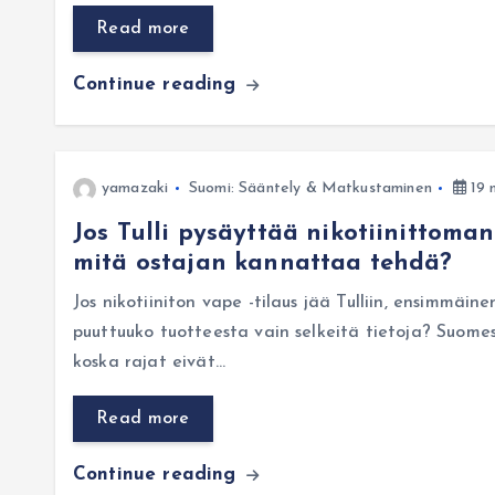
Read more
Continue reading
yamazaki
Suomi: Sääntely & Matkustaminen
19 
Jos Tulli pysäyttää nikotiinittoma
mitä ostajan kannattaa tehdä?
Jos nikotiiniton vape -tilaus jää Tulliin, ensimmäin
puuttuuko tuotteesta vain selkeitä tietoja? Suom
koska rajat eivät…
Read more
Continue reading