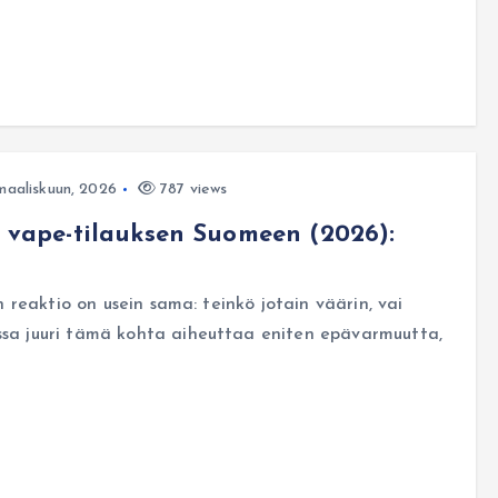
maaliskuun, 2026
787 views
n vape-tilauksen Suomeen (2026):
en reaktio on usein sama: teinkö jotain väärin, vai
essa juuri tämä kohta aiheuttaa eniten epävarmuutta,