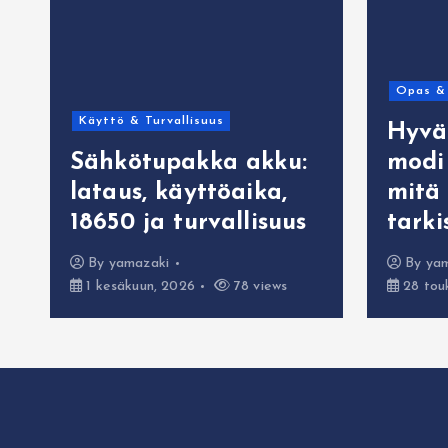
Opas & 
Käyttö & Turvallisuus
Hyvä
Sähkötupakka akku:
modi 
lataus, käyttöaika,
mitä
18650 ja turvallisuus
tarki
By
yamazaki
By
ya
1 kesäkuun, 2026
78 views
28 tou