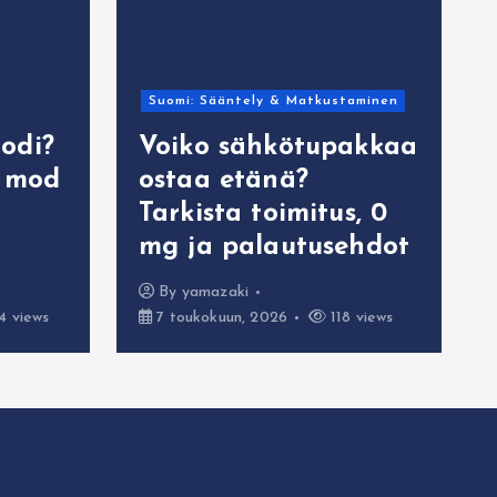
Suomi: Sääntely & Matkustaminen
odi?
Voiko sähkötupakkaa
x mod
ostaa etänä?
Tarkista toimitus, 0
mg ja palautusehdot
By
yamazaki
4 views
7 toukokuun, 2026
118 views