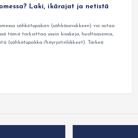
messa? Laki, ikärajat ja netistä
uomessa sähkötupakan (sähkösavukkeen) voi ostaa
sä tämä tarkoittaa usein kioskeja, huoltoasemia,
eitä (sähkötupakka-/höyrystinliikkeet). Tärkeä