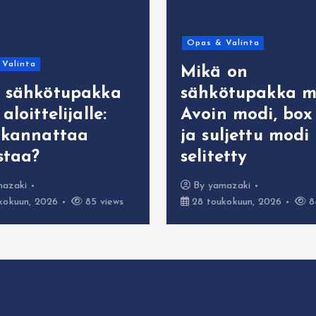
Opas & Valinta
Valinta
Mikä on
 sähkötupakka
sähkötupakka m
aloittelijalle:
Avoin modi, bo
 kannattaa
ja suljettu modi
staa?
selitetty
mazaki
By
yamazaki
kokuun, 2026
85 views
28 toukokuun, 2026
8