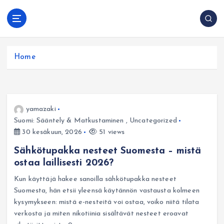
S
k
Vape Suomessa:
i
Selkeä tietopankki: laitetyypit, lataus, yleiset
oppaat, vinkit ja
p
ongelmat ja turvallisempi ostaminen verkosta.
tarkistuslistat
t
Home
o
c
o
n
t
yamazaki
e
Suomi: Sääntely & Matkustaminen
,
Uncategorized
n
30 kesäkuun, 2026
51 views
t
Sähkötupakka nesteet Suomesta – mistä
ostaa laillisesti 2026?
Kun käyttäjä hakee sanoilla sähkötupakka nesteet
Suomesta, hän etsii yleensä käytännön vastausta kolmeen
kysymykseen: mistä e-nesteitä voi ostaa, voiko niitä tilata
verkosta ja miten nikotiinia sisältävät nesteet eroavat