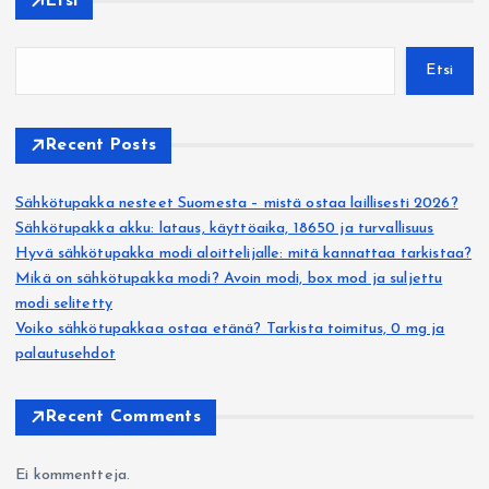
Etsi
Etsi
Recent Posts
Sähkötupakka nesteet Suomesta – mistä ostaa laillisesti 2026?
Sähkötupakka akku: lataus, käyttöaika, 18650 ja turvallisuus
Hyvä sähkötupakka modi aloittelijalle: mitä kannattaa tarkistaa?
Mikä on sähkötupakka modi? Avoin modi, box mod ja suljettu
modi selitetty
Voiko sähkötupakkaa ostaa etänä? Tarkista toimitus, 0 mg ja
palautusehdot
Recent Comments
Ei kommentteja.