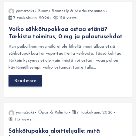
yamazaki
Suomi: Sääntely & Matkustaminen
7 toukokuun, 2026
118 views
Voiko sähkötupakkaa ostaa etänä?
Tarkista toimitus, 0 mg ja palautusehdot
Kun paikallinen myymälä ei ole lähellä, moni alkaa etsiä
sähkötupakkaa tai vape-tuotteita verkosta. Tässä kohtaa
tärkein kysymys ei ole vain “mistä voi ostaa”, vaan paljon
käytännöllisempi: voiko ostamasi tuote tulla…
Read more
yamazaki
Opas & Valinta
7 toukokuun, 2026
113 views
Sähkötupakka aloittelijalle: mitä