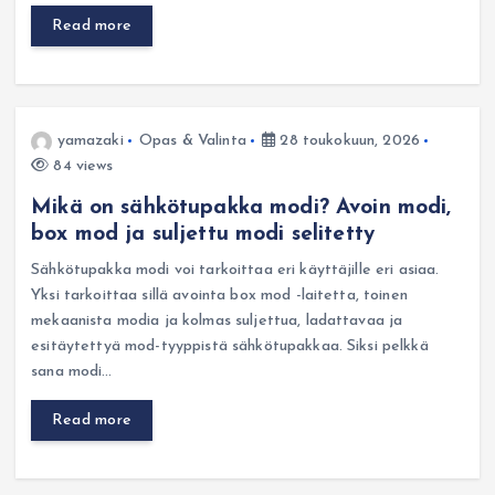
Read more
yamazaki
Opas & Valinta
28 toukokuun, 2026
84 views
Mikä on sähkötupakka modi? Avoin modi,
box mod ja suljettu modi selitetty
Sähkötupakka modi voi tarkoittaa eri käyttäjille eri asiaa.
Yksi tarkoittaa sillä avointa box mod -laitetta, toinen
mekaanista modia ja kolmas suljettua, ladattavaa ja
esitäytettyä mod-tyyppistä sähkötupakkaa. Siksi pelkkä
sana modi…
Read more