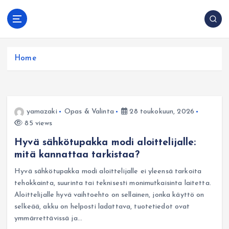
S
k
Vape Suomessa:
i
Selkeä tietopankki: laitetyypit, lataus, yleiset
oppaat, vinkit ja
p
ongelmat ja turvallisempi ostaminen verkosta.
tarkistuslistat
t
Home
o
c
o
n
t
yamazaki
Opas & Valinta
28 toukokuun, 2026
e
85 views
n
Hyvä sähkötupakka modi aloittelijalle:
t
mitä kannattaa tarkistaa?
Hyvä sähkötupakka modi aloittelijalle ei yleensä tarkoita
tehokkainta, suurinta tai teknisesti monimutkaisinta laitetta.
Aloittelijalle hyvä vaihtoehto on sellainen, jonka käyttö on
selkeää, akku on helposti ladattava, tuotetiedot ovat
ymmärrettävissä ja…