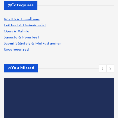
Categories
Käyttö & Turvallisuus
Laitteet & Ominaisuudet
Opas & Valinta
Sanasto & Perusteet
Suomi: Sääntely & Matkustaminen
Uncategorized
You Missed