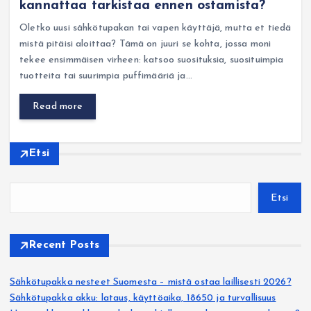
kannattaa tarkistaa ennen ostamista?
Oletko uusi sähkötupakan tai vapen käyttäjä, mutta et tiedä
mistä pitäisi aloittaa? Tämä on juuri se kohta, jossa moni
tekee ensimmäisen virheen: katsoo suosituksia, suosituimpia
tuotteita tai suurimpia puffimääriä ja…
Read more
Etsi
Etsi
Recent Posts
Sähkötupakka nesteet Suomesta – mistä ostaa laillisesti 2026?
Sähkötupakka akku: lataus, käyttöaika, 18650 ja turvallisuus