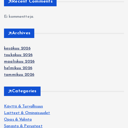
i
Recent Comments
e
Ei kommentteja.
n
Archives
s
kesäkuu 2026
i
toukokuu 2026
maaliskuu 2026
v
helmikuu 2026
tammikuu 2026
u
Categories
t
Käyttö & Turvallisuus
u
Laitteet & Ominaisuudet
Opas & Valinta
s
Sanasto & Perusteet