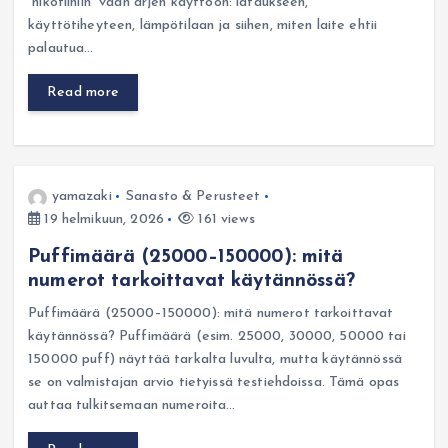
“nikotiiniin” vaan arjen käyttöön: lataukseen,
käyttötiheyteen, lämpötilaan ja siihen, miten laite ehtii
palautua…
Read more
yamazaki
Sanasto & Perusteet
19 helmikuun, 2026
161 views
Puffimäärä (25000–150000): mitä
numerot tarkoittavat käytännössä?
Puffimäärä (25000–150000): mitä numerot tarkoittavat
käytännössä? Puffimäärä (esim. 25000, 30000, 50000 tai
150000 puff) näyttää tarkalta luvulta, mutta käytännössä
se on valmistajan arvio tietyissä testiehdoissa. Tämä opas
auttaa tulkitsemaan numeroita…