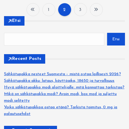
1
2
3
A
Etsi
r
Etsi
t
i
Recent Posts
k
Sähkötupakka nesteet Suomesta – mistä ostaa laillisesti 2026?
Sähkötupakka akku: lataus, käyttöaika, 18650 ja turvallisuus
k
Hyvä sähkötupakka modi aloittelijalle: mitä kannattaa tarkistaa?
Mikä on sähkötupakka modi? Avoin modi, box mod ja suljettu
e
modi selitetty
Voiko sähkötupakkaa ostaa etänä? Tarkista toimitus, 0 mg ja
l
palautusehdot