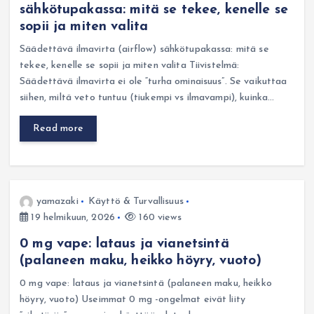
sähkötupakassa: mitä se tekee, kenelle se
sopii ja miten valita
Säädettävä ilmavirta (airflow) sähkötupakassa: mitä se
tekee, kenelle se sopii ja miten valita Tiivistelmä:
Säädettävä ilmavirta ei ole “turha ominaisuus”. Se vaikuttaa
siihen, miltä veto tuntuu (tiukempi vs ilmavampi), kuinka…
Read more
yamazaki
Käyttö & Turvallisuus
19 helmikuun, 2026
160 views
0 mg vape: lataus ja vianetsintä
(palaneen maku, heikko höyry, vuoto)
0 mg vape: lataus ja vianetsintä (palaneen maku, heikko
höyry, vuoto) Useimmat 0 mg -ongelmat eivät liity