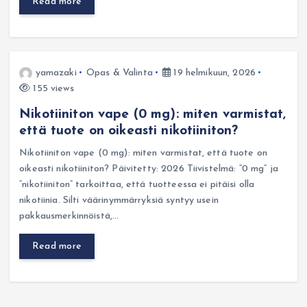
Read more
yamazaki
Opas & Valinta
19 helmikuun, 2026
155 views
Nikotiiniton vape (0 mg): miten varmistat,
että tuote on oikeasti nikotiiniton?
Nikotiiniton vape (0 mg): miten varmistat, että tuote on
oikeasti nikotiiniton? Päivitetty: 2026 Tiivistelmä: “0 mg” ja
“nikotiiniton” tarkoittaa, että tuotteessa ei pitäisi olla
nikotiinia. Silti väärinymmärryksiä syntyy usein
pakkausmerkinnöistä,…
Read more