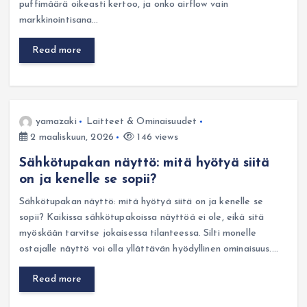
puffimäärä oikeasti kertoo, ja onko airflow vain
markkinointisana…
Read more
yamazaki
Laitteet & Ominaisuudet
2 maaliskuun, 2026
146 views
Sähkötupakan näyttö: mitä hyötyä siitä
on ja kenelle se sopii?
Sähkötupakan näyttö: mitä hyötyä siitä on ja kenelle se
sopii? Kaikissa sähkötupakoissa näyttöä ei ole, eikä sitä
myöskään tarvitse jokaisessa tilanteessa. Silti monelle
ostajalle näyttö voi olla yllättävän hyödyllinen ominaisuus.…
Read more