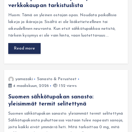
verkkokaupan tarkistuslista
Huom: Tämä on yleinen ostajan opas. Noudata paikallisia
lakeja ja ikärajoja. Sisältö ei ole lääketieteellinen tai
oikeudellinen neuvonta. Kun etsit sähkötupakkaa netistä,
tärkein kysymys ei ole vain hinta, vaan luotettavuus:…
Read more
yamazaki
Sanasto & Perusteet
4 maaliskuun, 2026
152 views
Suomen sähkötupakan sanasto:
yleisimmät termit selitettynä
Suomen sähkötupakan sanasto: yleisimmät termit selitettynä
Sähkötupakoista puhuttaessa vastaan tulee nopeasti sanoja,
joita kaikki eivät ymmärrä heti. Mitä tarkoittaa 0 mg, mitä