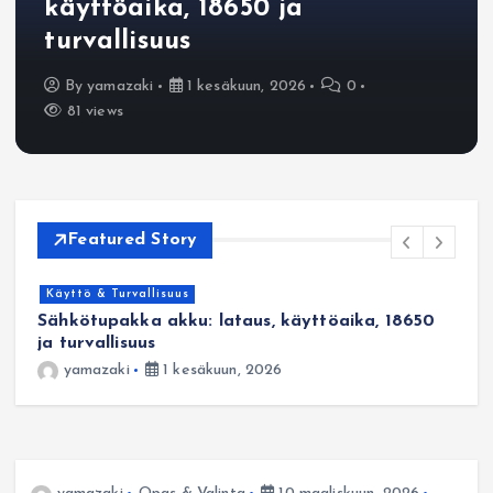
käyttöaika, 18650 ja
turvallisuus
By
yamazaki
1 kesäkuun, 2026
0
81 views
Featured Story
Käyttö & Turvallisuus
Sähkötupakka akku: lataus, käyttöaika, 18650
H
ja turvallisuus
k
yamazaki
1 kesäkuun, 2026