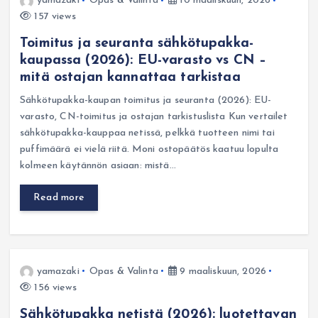
yamazaki
Opas & Valinta
10 maaliskuun, 2026
157 views
Toimitus ja seuranta sähkötupakka-
kaupassa (2026): EU-varasto vs CN –
mitä ostajan kannattaa tarkistaa
Sähkötupakka-kaupan toimitus ja seuranta (2026): EU-
varasto, CN-toimitus ja ostajan tarkistuslista Kun vertailet
sähkötupakka-kauppaa netissä, pelkkä tuotteen nimi tai
puffimäärä ei vielä riitä. Moni ostopäätös kaatuu lopulta
kolmeen käytännön asiaan: mistä…
Read more
yamazaki
Opas & Valinta
9 maaliskuun, 2026
156 views
Sähkötupakka netistä (2026): luotettavan